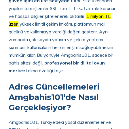
güvenliğini en üst seviyede
tutar. Site üzerinden
yapılan tüm işlemler
ile korunur
SSL sertifikaları
ve hassas bilgiler şifrelenerek aktarılır.
1 milyon TL
üzeri
yüksek limitli çekim imkânı, platformun mali
gücünü ve kullanıcıya verdiği değeri gösterir. Aynı
zamanda çok sayıda yatırım ve çekim yöntemi
sunması, kullanıcıların her an erişim sağlayabilmesini
mümkün kılar. Bu yönüyle Amgbahis101, sadece bir
bahis sitesi değil,
profesyonel bir dijital oyun
merkezi
olma özelliği taşır.
Adres Güncellemeleri
Amgbahis101’de Nasıl
Gerçekleşiyor?
Amgbahis101, Türkiye’deki yasal düzenlemeler ve