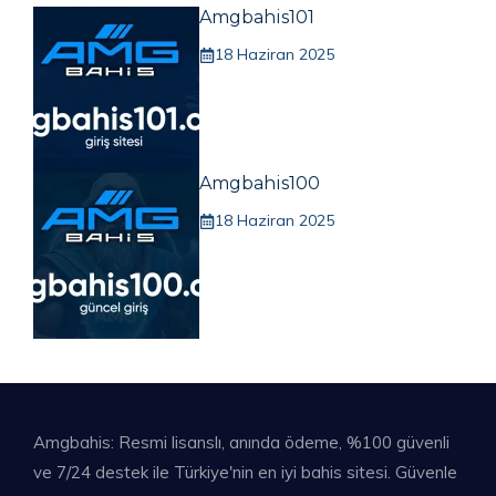
Amgbahis101
18 Haziran 2025
Amgbahis100
18 Haziran 2025
Amgbahis: Resmi lisanslı, anında ödeme, %100 güvenli
ve 7/24 destek ile Türkiye'nin en iyi bahis sitesi. Güvenle