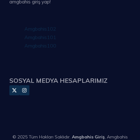
amgbahis giriş yap!
Amgbahis102
Amgbahis101
Amgbahis100
SOSYAL MEDYA HESAPLARIMIZ
© 2025 Tüm Hakları Saklıdır.
Amgbahis Giriş
, Amgbahis