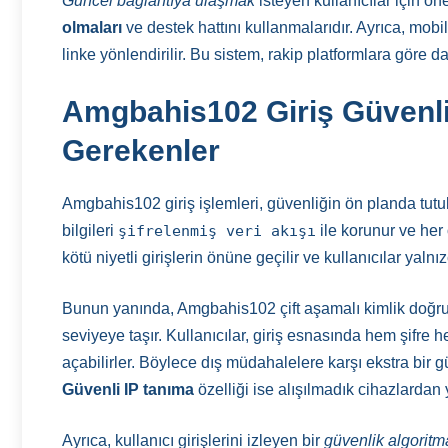
Güncel bağlantıya ulaşmak
isteyen kullanıcılar için 
olmaları
ve destek hattını kullanmalarıdır. Ayrıca, mobil
linke yönlendirilir. Bu sistem, rakip platformlara göre da
Amgbahis102 Giriş Güvenli
Gerekenler
Amgbahis102 giriş işlemleri, güvenliğin ön planda tutu
bilgileri
şifrelenmiş veri akışı
ile korunur ve he
kötü niyetli girişlerin önüne geçilir ve kullanıcılar yal
Bunun yanında, Amgbahis102 çift aşamalı kimlik doğr
seviyeye taşır. Kullanıcılar, giriş esnasında hem şifre 
açabilirler. Böylece dış müdahalelere karşı ekstra bir 
Güvenli IP tanıma
özelliği ise alışılmadık cihazlardan 
Ayrıca, kullanıcı girişlerini izleyen bir
güvenlik algoritm