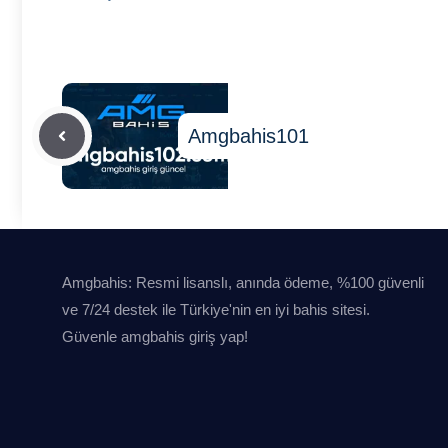
Amgbahis101
Amgbahis: Resmi lisanslı, anında ödeme, %100 güvenli
ve 7/24 destek ile Türkiye'nin en iyi bahis sitesi.
Güvenle amgbahis giriş yap!