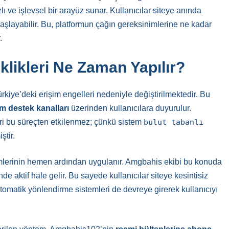
ı ve işlevsel bir arayüz sunar. Kullanıcılar siteye anında
şlayabilir. Bu, platformun çağın gereksinimlerine ne kadar
.
likleri Ne Zaman Yapılır?
iye’deki erişim engelleri nedeniyle değiştirilmektedir. Bu
m destek kanalları
üzerinden kullanıcılara duyurulur.
leri bu süreçten etkilenmez; çünkü sistem
bulut tabanlı
ştir.
emlerinin hemen ardından uygulanır. Amgbahis ekibi bu konuda
de aktif hale gelir. Bu sayede kullanıcılar siteye kesintisiz
tomatik yönlendirme sistemleri de devreye girerek kullanıcıyı