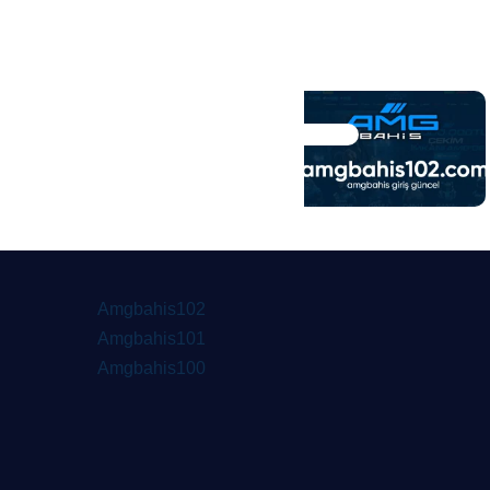
Amgbahis102
Amgbahis101
Amgbahis100