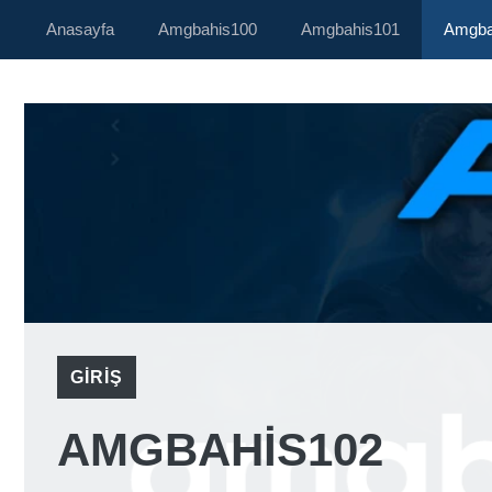
İçeriğe
Anasayfa
Amgbahis100
Amgbahis101
Amgba
atla
GIRIŞ
AMGBAHIS102